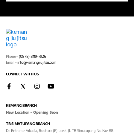
Phone –
(0878) 8119-7926
Email –
info@kemangjiujitsu.com
CONNECT WITH US
KEMANG BRANCH
New Location – Opening Soon
TB SIMATUPANG BRANCH
De Entrance Arkadia, Rooftop (R) Level, Jl. TB Simatupang No.kav 88,