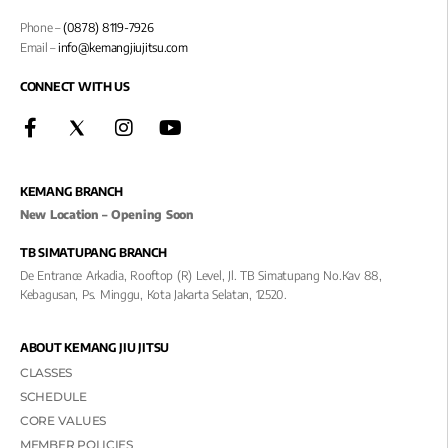
Phone –
(0878) 8119-7926
Email –
info@kemangjiujitsu.com
CONNECT WITH US
KEMANG BRANCH
New Location – Opening Soon
TB SIMATUPANG BRANCH
De Entrance Arkadia, Rooftop (R) Level, Jl. TB Simatupang No.kav 88,
Kebagusan, Ps. Minggu, Kota Jakarta Selatan, 12520.
ABOUT KEMANG JIU JITSU
CLASSES
SCHEDULE
CORE VALUES
MEMBER POLICIES