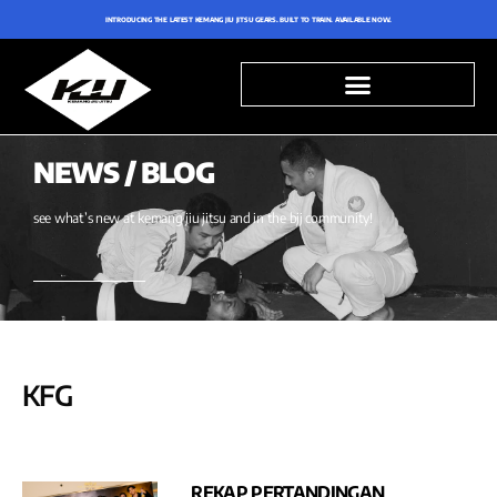
INTRODUCING THE LATEST KEMANG JIU JITSU GEARS. BUILT TO TRAIN. AVAILABLE NOW.
NEWS / BLOG
see what’s new at kemang jiu jitsu and in the bjj community!
KFG
REKAP PERTANDINGAN