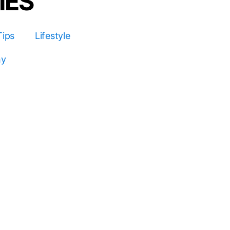
IES
Tips
Lifestyle
hy