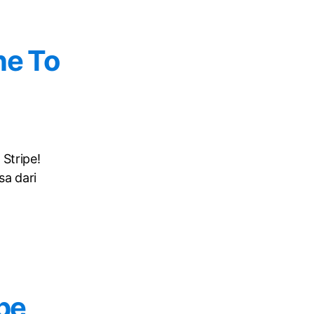
ne To
Stripe!
sa dari
pe,