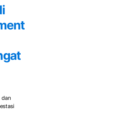
i
ament
ngat
n dan
estasi