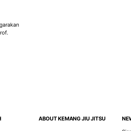
ggarakan
rof.
H
ABOUT KEMANG JIU JITSU
NE