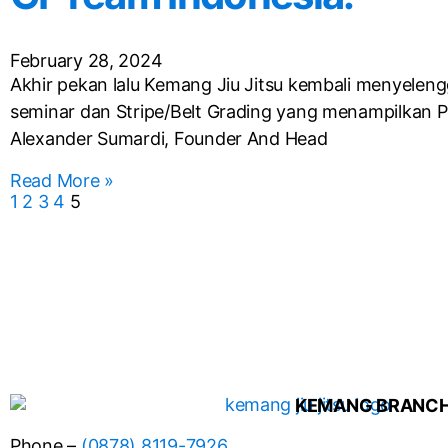
February 28, 2024
Akhir pekan lalu Kemang Jiu Jitsu kembali menyelen
seminar dan Stripe/Belt Grading yang menampilkan P
Alexander Sumardi, Founder And Head
Read More »
1
2
3
4
5
KEMANG BRANC
Phone –
(0878) 8119-7926