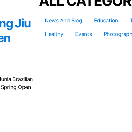
ALL CATEGOR
ng Jiu
News And Blog
Education
en
Healthy
Events
Photograp
nia Brazilian
a Spring Open